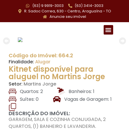
(63) 9 9919-3003
(63) 3414-3003
R. Sadoc Correa, 630 - Centro, Araguaína - TO
Anuncie seu imóvel
Todos os imóveis
Cadastre o seu imóvel
Código do Imóvel: 664.2
Finalidade:
Alugar
Kitnet disponível para
aluguel no Martins Jorge
Setor:
Martins Jorge
Quartos: 2
Banheiros: 1
Suítes: 0
Vagas de Garagem: 1
DESCRIÇÃO DO IMÓVEL:
GARAGEM, SALA E COZINHA CONJUGADA, 2
QUARTOS, (1) BANHEIRO E LAVANDERIA.